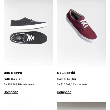
Uxu Negro
Uxu Bordó
$46.047,46
$46.047,46
3
x
$15.349,15
sin interés
3
x
$15.349,15
sin interés
Comprar
Comprar