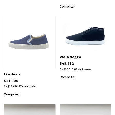
Comprar
Wala Negro
$48.932
3
x
$16.310,67
sin interés
Ika Jean
Comprar
$41.000
3
x
$13.666,67
sin interés
Comprar