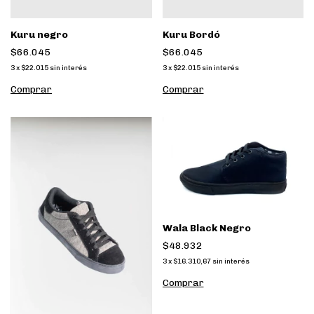
Kuru negro
Kuru Bordó
$66.045
$66.045
3
x
$22.015
sin interés
3
x
$22.015
sin interés
Comprar
Comprar
Wala Black Negro
$48.932
3
x
$16.310,67
sin interés
Comprar