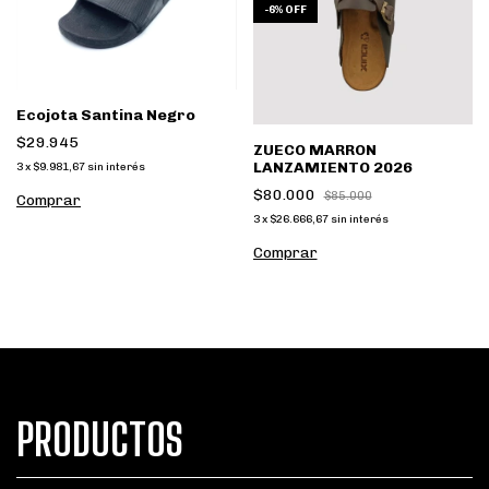
-
6
%
OFF
Ecojota Santina Negro
$29.945
ZUECO MARRON
LANZAMIENTO 2026
3
x
$9.981,67
sin interés
$80.000
$85.000
Comprar
3
x
$26.666,67
sin interés
Comprar
PRODUCTOS