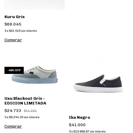
Kuru Gris
$66.045
3
x
$22.015
sin interés
Comprar
-
40
%
OFF
Uxu Blackout Gris -
EDICION LIMITADA
$24.733
$41.221
Ika Negro
3
x
$8.244,33
sin interés
$41.000
Comprar
3
x
$13.666,67
sin interés