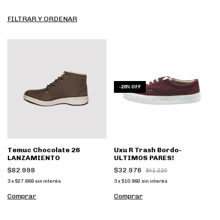
FILTRAR Y ORDENAR
-
20
%
OFF
Temuc Chocolate 26
Uxu R Trash Bordo-
LANZAMIENTO
ULTIMOS PARES!
$82.998
$32.976
$41.220
3
x
$27.666
sin interés
3
x
$10.992
sin interés
Comprar
Comprar