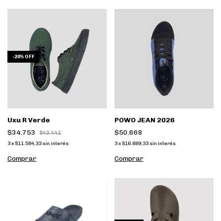
-
20
%
OFF
Uxu R Verde
POWO JEAN 2026
$34.753
$50.668
$43.441
3
x
$11.584,33
sin interés
3
x
$16.889,33
sin interés
Comprar
Comprar