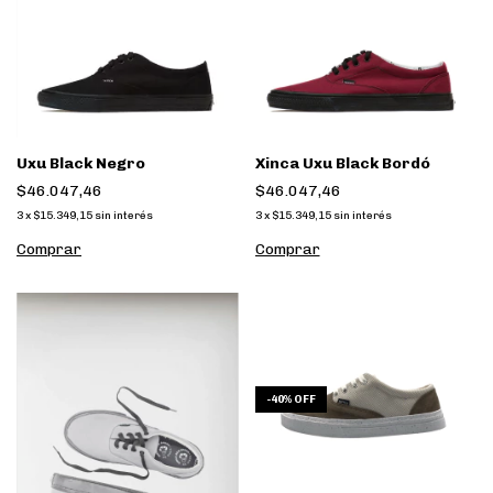
Uxu Black Negro
Xinca Uxu Black Bordó
$46.047,46
$46.047,46
3
x
$15.349,15
sin interés
3
x
$15.349,15
sin interés
Comprar
Comprar
-
40
%
OFF