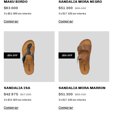
MAKU BORDO
SANDALIA MORA NEGRO
$63.000
$51.300
$68.400
3
x
$21.000
sin interés
3
x
$17.100
sin interés
Comprar
Comprar
-
25
%
OFF
-
25
%
OFF
SANDALIA ISA
SANDALIA MORA MARRON
$42.975
$51.300
$57.300
$68.400
3
x
$14.325
sin interés
3
x
$17.100
sin interés
Comprar
Comprar