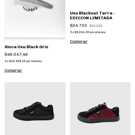
Uxu Blackout Terra -
EDICION LIMITADA
$24.733
$41.221
3
x
$8.244,33
sin interés
Comprar
Xinca Uxu Black Gris
$46.047,46
3
x
$15.349,15
sin interés
Comprar