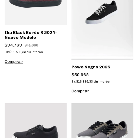
Ika Black Bordo R 2024-
Nuevo Modelo
$34.768
$41.000
3
x
$11.589,33
sin interés
Comprar
Powo Negro 2025
$50.668
3
x
$16.889,33
sin interés
Comprar