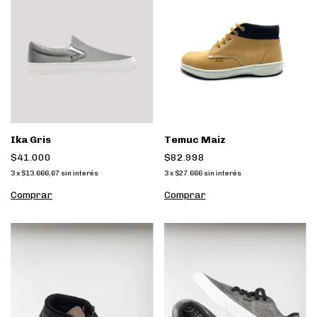
Ika Gris
Temuc Maiz
$41.000
$82.998
3
x
$13.666,67
sin interés
3
x
$27.666
sin interés
Comprar
Comprar