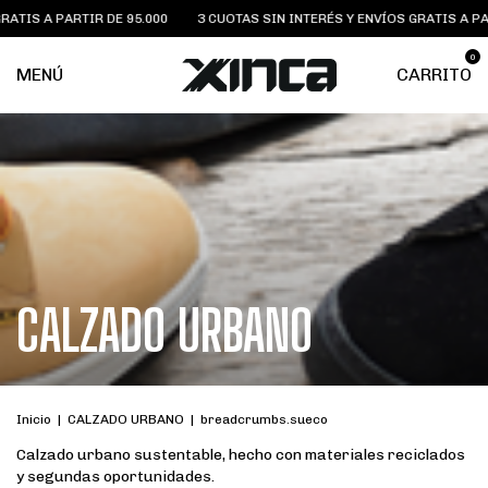
PARTIR DE 95.000
3 CUOTAS SIN INTERÉS Y ENVÍOS GRATIS A PARTIR DE 
0
MENÚ
CARRITO
CALZADO URBANO
Inicio
|
CALZADO URBANO
|
breadcrumbs.sueco
Calzado urbano sustentable, hecho con materiales reciclados
y segundas oportunidades.