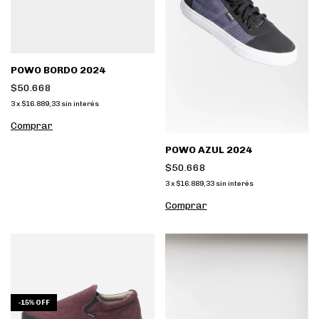
POWO BORDO 2024
$50.668
3
x
$16.889,33
sin interés
Comprar
POWO AZUL 2024
$50.668
3
x
$16.889,33
sin interés
Comprar
-
15
%
OFF