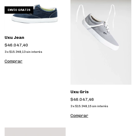
ENVÍO GRATIS
Uxu Jean
$46.047,40
3
x
$15.349,13
sin interés
Comprar
Uxu Gris
$46.047,46
3
x
$15.349,15
sin interés
Comprar