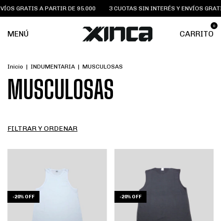
VÍOS GRATIS A PARTIR DE 95.000
3 CUOTAS SIN INTERÉS Y ENVÍOS GRATI
0
MENÚ
CARRITO
Inicio
|
INDUMENTARIA
|
MUSCULOSAS
MUSCULOSAS
FILTRAR Y ORDENAR
-
20
%
OFF
-
20
%
OFF