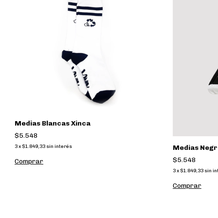
Medias Blancas Xinca
$5.548
3
x
$1.849,33
sin interés
Medias Negra
$5.548
Comprar
3
x
$1.849,33
sin i
Comprar