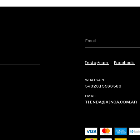
Instagram
Facebook
WHATSAPP
5492615566509
EMAIL
TIENDA@XINCA.COM.AR