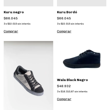
Kuru negro
Kuru Bordó
$66.045
$66.045
3
x
$22.015
sin interés
3
x
$22.015
sin interés
Comprar
Comprar
Wala Black Negro
$48.932
3
x
$16.310,67
sin interés
Comprar