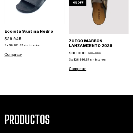
-
6
%
OFF
Ecojota Santina Negro
$29.945
ZUECO MARRON
LANZAMIENTO 2026
3
x
$9.981,67
sin interés
$80.000
$85.000
Comprar
3
x
$26.666,67
sin interés
Comprar
PRODUCTOS