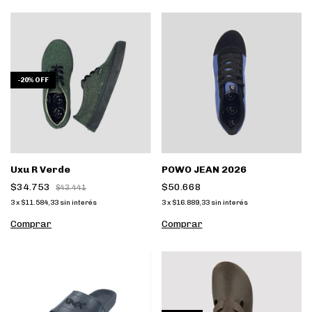
-
20
%
OFF
Uxu R Verde
POWO JEAN 2026
$34.753
$50.668
$43.441
3
x
$11.584,33
sin interés
3
x
$16.889,33
sin interés
Comprar
Comprar