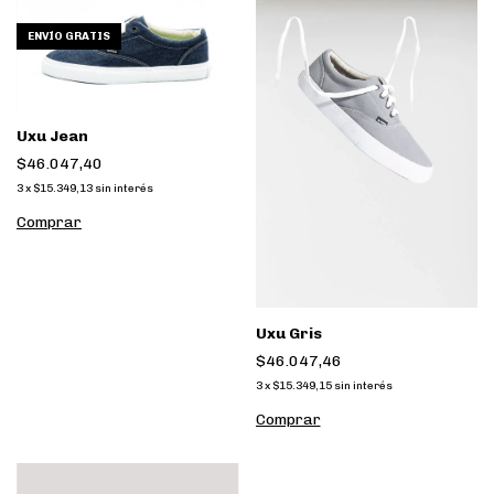
ENVÍO GRATIS
Uxu Jean
$46.047,40
3
x
$15.349,13
sin interés
Comprar
Uxu Gris
$46.047,46
3
x
$15.349,15
sin interés
Comprar