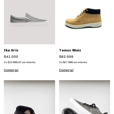
Ika Gris
Temuc Maiz
$41.000
$82.998
3
x
$13.666,67
sin interés
3
x
$27.666
sin interés
Comprar
Comprar