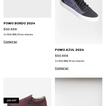
POWO BORDO 2024
$50.668
3
x
$16.889,33
sin interés
Comprar
POWO AZUL 2024
$50.668
3
x
$16.889,33
sin interés
Comprar
-
15
%
OFF