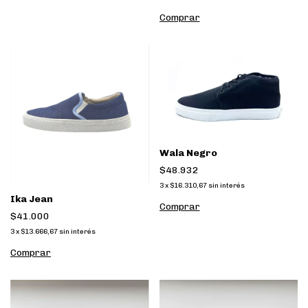
Comprar
Wala Negro
$48.932
3
x
$16.310,67
sin interés
Ika Jean
Comprar
$41.000
3
x
$13.666,67
sin interés
Comprar