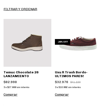
FILTRAR Y ORDENAR
-
20
%
OFF
Temuc Chocolate 26
Uxu R Trash Bordo-
LANZAMIENTO
ULTIMOS PARES!
$82.998
$32.976
$41.220
3
x
$27.666
sin interés
3
x
$10.992
sin interés
Comprar
Comprar