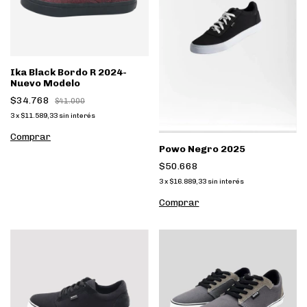
Ika Black Bordo R 2024-
Nuevo Modelo
$34.768
$41.000
3
x
$11.589,33
sin interés
Comprar
Powo Negro 2025
$50.668
3
x
$16.889,33
sin interés
Comprar