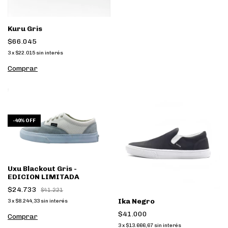
Kuru Gris
$66.045
3
x
$22.015
sin interés
Comprar
-
40
%
OFF
Uxu Blackout Gris -
EDICION LIMITADA
$24.733
$41.221
Ika Negro
3
x
$8.244,33
sin interés
$41.000
Comprar
3
x
$13.666,67
sin interés