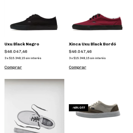
Uxu Black Negro
Xinca Uxu Black Bordó
$46.047,46
$46.047,46
3
x
$15.349,15
sin interés
3
x
$15.349,15
sin interés
Comprar
Comprar
-
40
%
OFF