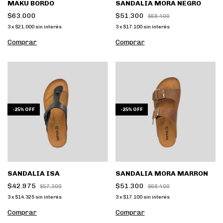
MAKU BORDO
SANDALIA MORA NEGRO
$63.000
$51.300
$68.400
3
x
$21.000
sin interés
3
x
$17.100
sin interés
Comprar
Comprar
-
25
%
OFF
-
25
%
OFF
SANDALIA ISA
SANDALIA MORA MARRON
$42.975
$51.300
$57.300
$68.400
3
x
$14.325
sin interés
3
x
$17.100
sin interés
Comprar
Comprar