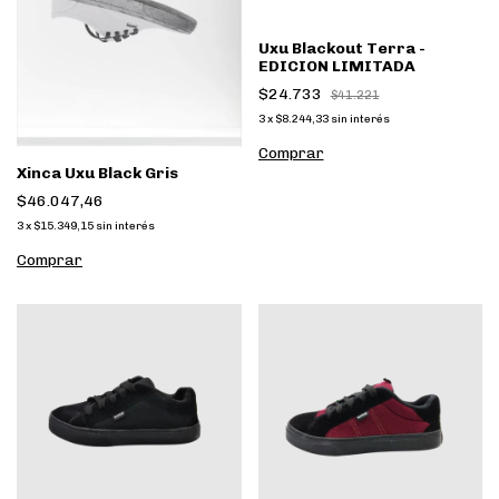
Uxu Blackout Terra -
EDICION LIMITADA
$24.733
$41.221
3
x
$8.244,33
sin interés
Comprar
Xinca Uxu Black Gris
$46.047,46
3
x
$15.349,15
sin interés
Comprar