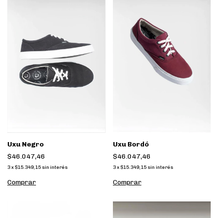
Uxu Negro
Uxu Bordó
$46.047,46
$46.047,46
3
x
$15.349,15
sin interés
3
x
$15.349,15
sin interés
Comprar
Comprar