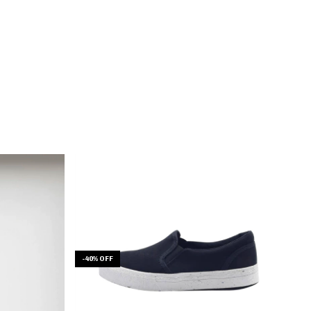
-
40
%
OFF