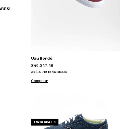
ARES!
Uxu Bordó
$46.047,46
3
x
$15.349,15
sin interés
Comprar
ENVÍO GRATIS