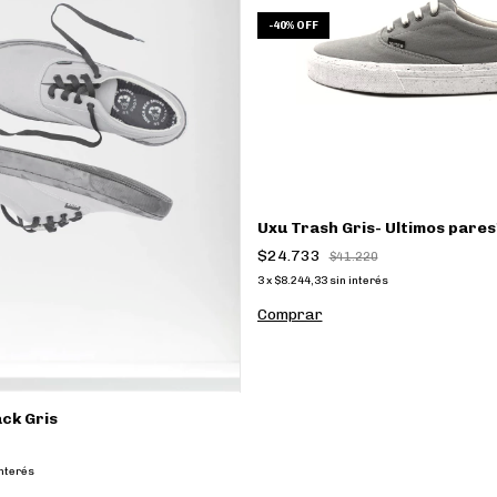
-
40
%
OFF
Uxu Trash Gris- Ultimos pares
$24.733
$41.220
3
x
$8.244,33
sin interés
Comprar
ack Gris
interés