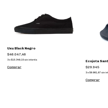
Uxu Black Negro
$46.047,46
3
x
$15.349,15
sin interés
Ecojota San
$29.945
Comprar
3
x
$9.981,67
sin i
Comprar