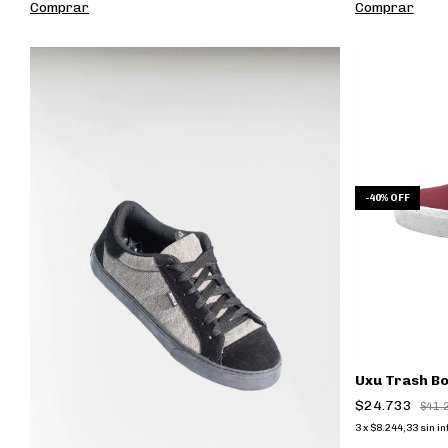
Comprar
Comprar
-
40
%
OFF
Uxu Trash B
$24.733
$41.
3
x
$8.244,33
sin i