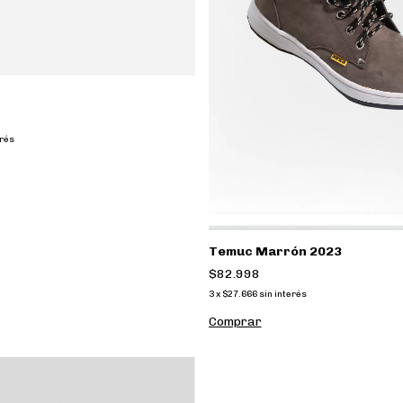
erés
Temuc Marrón 2023
$82.998
3
x
$27.666
sin interés
Comprar