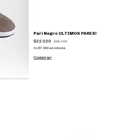
Pari Negro ULTIMOS PARES!
$22.020
$36.700
3
x
$7.340
sin interés
Comprar