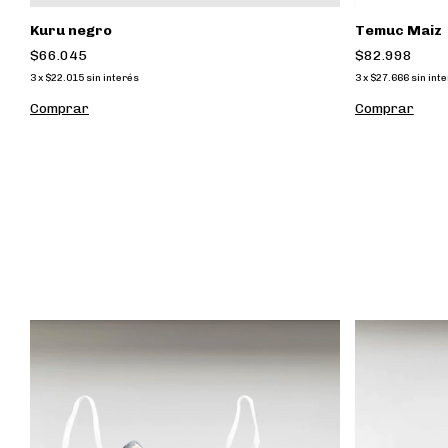
Kuru negro
Temuc Maiz
$66.045
$82.998
3
x
$22.015
sin interés
3
x
$27.666
sin int
Comprar
Comprar