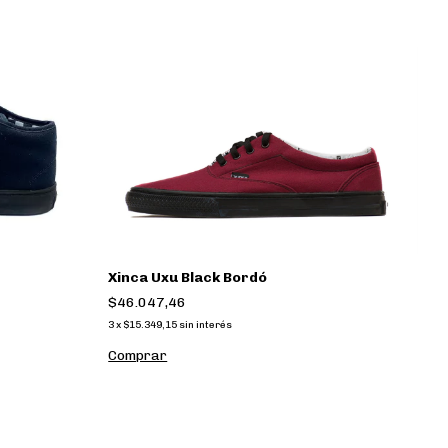
Xinca Uxu Black Bordó
$46.047,46
3
x
$15.349,15
sin interés
Comprar