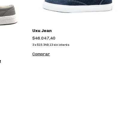
Uxu Jean
$46.047,40
3
x
$15.349,13
sin interés
Comprar
!