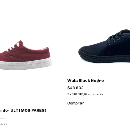
Wala Black Negro
$48.932
3
x
$16.310,67
sin interés
Comprar
ordó- ULTIMOS PARES!
220
nterés