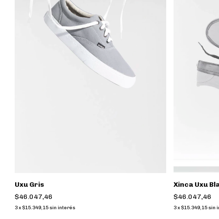
Uxu Gris
Xinca Uxu Bl
$46.047,46
$46.047,46
3
x
$15.349,15
sin interés
3
x
$15.349,15
sin 