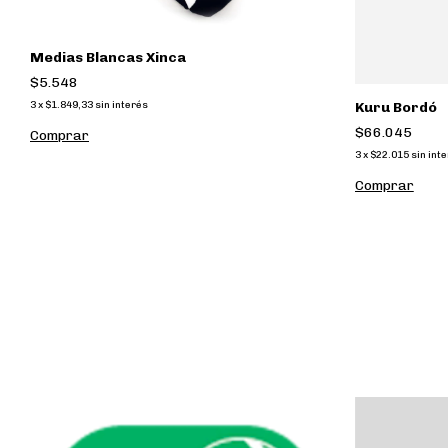
Medias Blancas Xinca
$5.548
3
x
$1.849,33
sin interés
Kuru Bordó
$66.045
Comprar
3
x
$22.015
sin int
Comprar