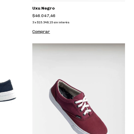
Uxu Negro
$46.047,46
3
x
$15.349,15
sin interés
Comprar