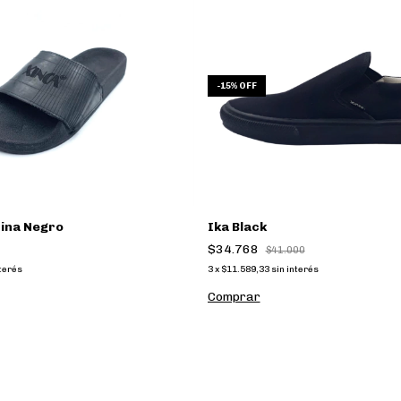
-
15
%
OFF
tina Negro
Ika Black
$34.768
$41.000
nterés
3
x
$11.589,33
sin interés
Comprar