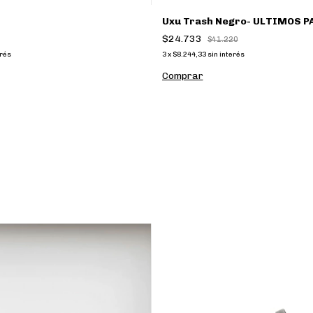
Uxu Trash Negro- ULTIMOS P
$24.733
$41.220
erés
3
x
$8.244,33
sin interés
Comprar