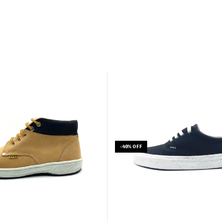
-
40
%
OFF