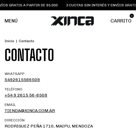
ÍOS GRATIS A PARTIR DE 95.000
3 CUOTAS SIN INTERÉS Y ENVÍOS GRATIS
0
MENÚ
CARRITO
Inicio
|
Contacto
CONTACTO
WHATSAPP
5492615566509
TELÉFONO
+54 9 2615 56-6509
EMAIL
TIENDA@XINCA.COM.AR
DIRECCIÓN
RODRIGUEZ PEÑA 1710, MAIPU, MENDOZA